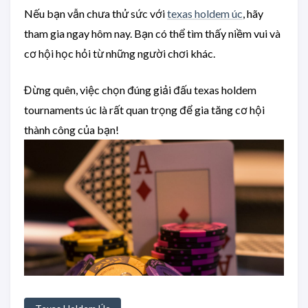
Nếu bạn vẫn chưa thử sức với
texas holdem úc
, hãy
tham gia ngay hôm nay. Bạn có thể tìm thấy niềm vui và
cơ hội học hỏi từ những người chơi khác.
Đừng quên, việc chọn đúng giải đấu texas holdem
tournaments úc là rất quan trọng để gia tăng cơ hội
thành công của bạn!