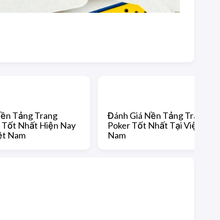
ền Tảng Trang
Đánh Giá Nền Tảng Trang
 Tốt Nhất Hiện Nay
Poker Tốt Nhất Tại Việt
iệt Nam
Nam