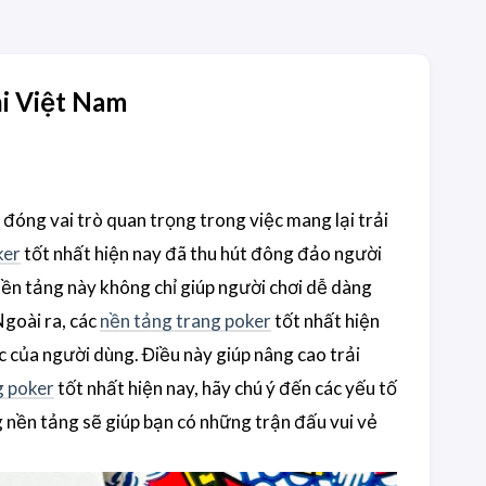
ại Việt Nam
đóng vai trò quan trọng trong việc mang lại trải
ker
tốt nhất hiện nay đã thu hút đông đảo người
nền tảng này không chỉ giúp người chơi dễ dàng
goài ra, các
nền tảng trang poker
tốt nhất hiện
 của người dùng. Điều này giúp nâng cao trải
g poker
tốt nhất hiện nay, hãy chú ý đến các yếu tố
 nền tảng sẽ giúp bạn có những trận đấu vui vẻ