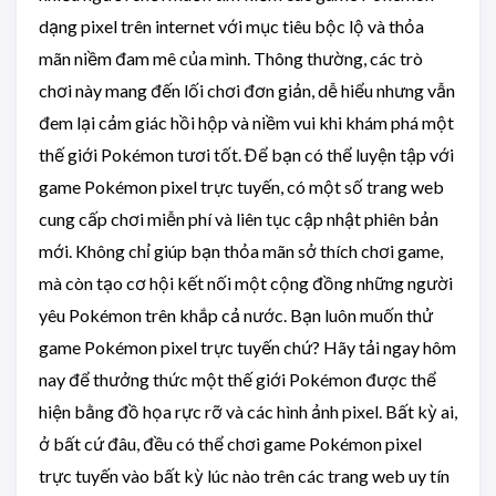
dạng pixel trên internet với mục tiêu bộc lộ và thỏa
mãn niềm đam mê của mình. Thông thường, các trò
chơi này mang đến lối chơi đơn giản, dễ hiểu nhưng vẫn
đem lại cảm giác hồi hộp và niềm vui khi khám phá một
thế giới Pokémon tươi tốt. Để bạn có thể luyện tập với
game Pokémon pixel trực tuyến, có một số trang web
cung cấp chơi miễn phí và liên tục cập nhật phiên bản
mới. Không chỉ giúp bạn thỏa mãn sở thích chơi game,
mà còn tạo cơ hội kết nối một cộng đồng những người
yêu Pokémon trên khắp cả nước. Bạn luôn muốn thử
game Pokémon pixel trực tuyến chứ? Hãy tải ngay hôm
nay để thưởng thức một thế giới Pokémon được thể
hiện bằng đồ họa rực rỡ và các hình ảnh pixel. Bất kỳ ai,
ở bất cứ đâu, đều có thể chơi game Pokémon pixel
trực tuyến vào bất kỳ lúc nào trên các trang web uy tín