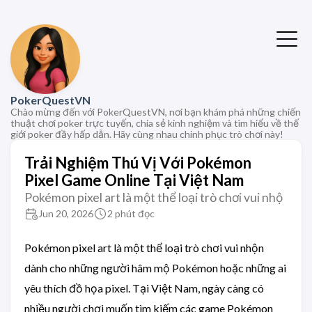
PokerQuestVN
Chào mừng đến với PokerQuestVN, nơi bạn khám phá những chiến
thuật chơi poker trực tuyến, chia sẻ kinh nghiệm và tìm hiểu về thế
giới poker đầy hấp dẫn. Hãy cùng nhau chinh phục trò chơi này!
Trải Nghiệm Thú Vị Với Pokémon
Pixel Game Online Tại Việt Nam
Pokémon pixel art là một thể loại trò chơi vui nhộ
Jun 20, 2026
2 phút đọc
Pokémon pixel art là một thể loại trò chơi vui nhộn
dành cho những người hâm mộ Pokémon hoặc những ai
yêu thích đồ họa pixel. Tại Việt Nam, ngày càng có
nhiều người chơi muốn tìm kiếm các game Pokémon