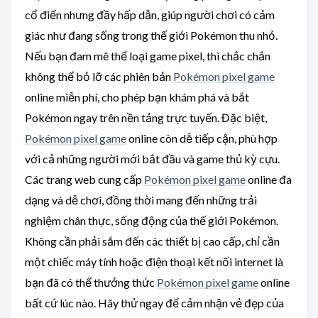
cổ điển nhưng đầy hấp dẫn, giúp người chơi có cảm
giác như đang sống trong thế giới Pokémon thu nhỏ.
Nếu bạn đam mê thể loại game pixel, thì chắc chắn
không thể bỏ lỡ các phiên bản
Pokémon pixel game
online miễn phí, cho phép bạn khám phá và bắt
Pokémon ngay trên nền tảng trực tuyến. Đặc biệt,
Pokémon pixel game
online còn dễ tiếp cận, phù hợp
với cả những người mới bắt đầu và game thủ kỳ cựu.
Các trang web cung cấp
Pokémon pixel game
online đa
dạng và dễ chơi, đồng thời mang đến những trải
nghiệm chân thực, sống động của thế giới Pokémon.
Không cần phải sắm đến các thiết bị cao cấp, chỉ cần
một chiếc máy tính hoặc điện thoại kết nối internet là
bạn đã có thể thưởng thức
Pokémon pixel game
online
bất cứ lúc nào. Hãy thử ngay để cảm nhận vẻ đẹp của