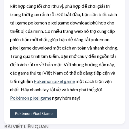
kết hợp cùng lối chơi thú vị, phù hợp để chơi giải trí
trong thời gian rảnh rỗi. Để bắt đầu, bạn cần biết cách
tải game pokemon pixel game download phù hợp cho
thiết bị của mình. Có nhiều trang web hỗ trợ cung cấp
phiên bản mới nhất, giúp bạn dễ dàng tải pokemon
pixel game download một cách an toàn và nhanh chóng.
Trong quá trình tìm kiếm, bạn nhớ chú ý đến nguồn tải
để tránh rủi ro về bảo mật. Với những hướng dẫn này,
các game thủ tại Việt Nam có thể dễ dàng tiếp cận và
trải nghiệm
Pokémon pixel game
một cách trọn vẹn
nhất. Hãy nhanh tay tải về và khám phá thế giới
Pokémon pixel game
ngay hôm nay!
Pokémon Pixel Game
BÀI VIẾT LIÊN QUAN